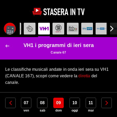
VH1 i programmi di ieri sera
Canale 67
Le classifiche musicali andate in onda ieri sera su VH1
(CANALE 167), scopri come vedere la
diretta
del
canale.
06
07
08
09
10
11
12
gio
ven
sab
dom
oggi
mar
mer