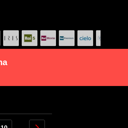
na
10
11
12
13