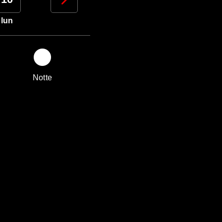
lun
mar
mer
gio
Notte