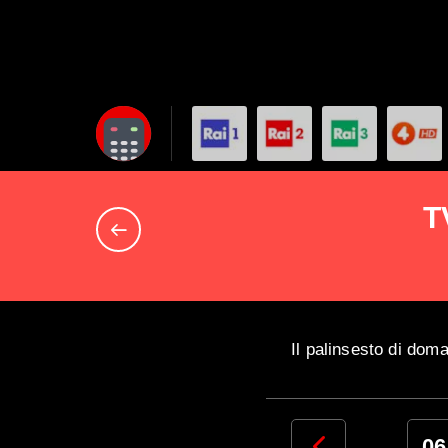
T
Il palinsesto di dom
03
04
05
06