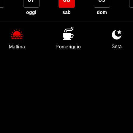
oggi
sab
dom
Sera
Mattina
Pomeriggio