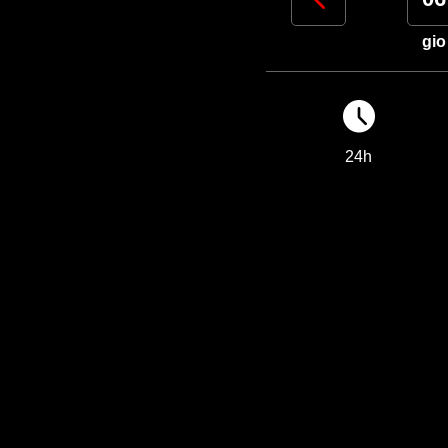
lun
mar
mer
gio
24h