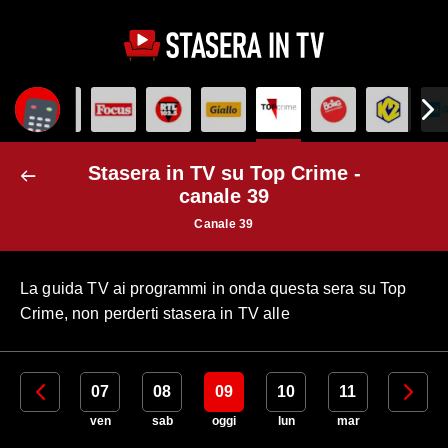
Stasera in TV su Top Crime -
canale 39
Canale 39
La guida TV ai programmi in onda questa sera su Top
Crime, non perderti stasera in TV alle
06
07
08
09
10
11
12
gio
ven
sab
oggi
lun
mar
mer