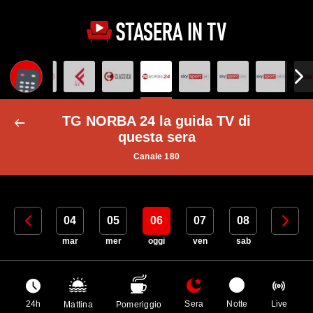
TG NORBA 24 la guida TV di
questa sera
Canale 180
03
04
05
06
07
08
09
lun
mar
mer
oggi
ven
sab
dom
24h
Sera
Notte
Live
Mattina
Pomeriggio