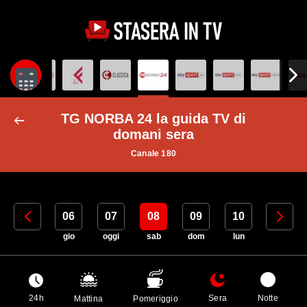
TG NORBA 24 la guida TV di
domani sera
Canale 180
05
06
07
08
09
10
11
mer
gio
oggi
sab
dom
lun
mar
24h
Sera
Notte
Mattina
Pomeriggio