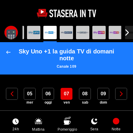
Sky Uno +1 la guida TV di domani
notte
Canale 109
04
05
06
07
08
09
10
mar
mer
oggi
ven
sab
dom
lun
24h
Sera
Notte
Mattina
Pomeriggio