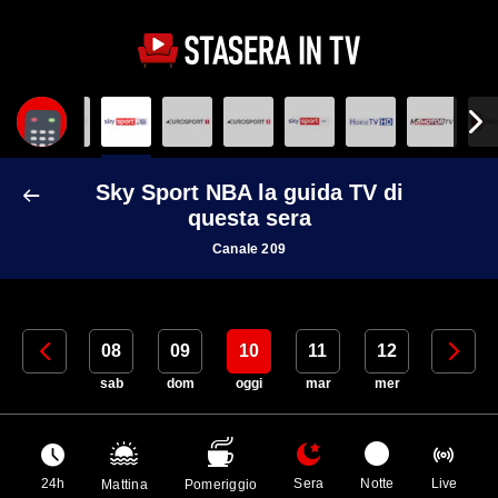
Sky Sport NBA la guida TV di
questa sera
Canale 209
07
08
09
10
11
12
13
ven
sab
dom
oggi
mar
mer
gio
24h
Sera
Notte
Live
Mattina
Pomeriggio