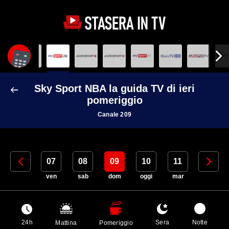
Sky Sport NBA la guida TV di ieri
pomeriggio
Canale 209
06
07
08
09
10
11
12
gio
ven
sab
dom
oggi
mar
mer
24h
Sera
Notte
Mattina
Pomeriggio