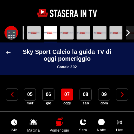
Sky Sport Calcio la guida TV di
oggi pomeriggio
Canale 202
04
05
06
07
08
09
10
mar
mer
gio
oggi
sab
dom
lun
24h
Sera
Notte
Live
Mattina
Pomeriggio