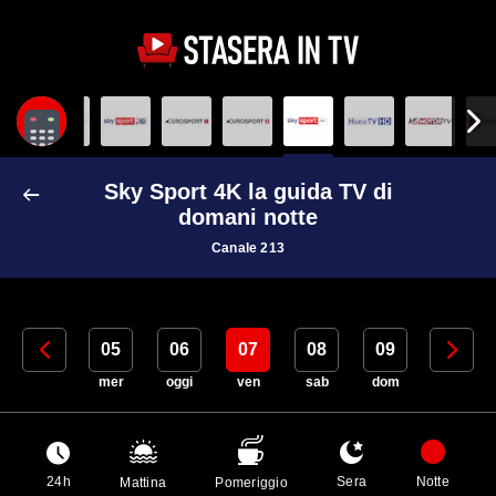
Sky Sport 4K la guida TV di
domani notte
Canale 213
04
05
06
07
08
09
10
mar
mer
oggi
ven
sab
dom
lun
24h
Sera
Notte
Mattina
Pomeriggio