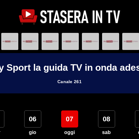
y Sport la guida TV in onda ade
Canale 261
06
07
08
r
gio
oggi
sab