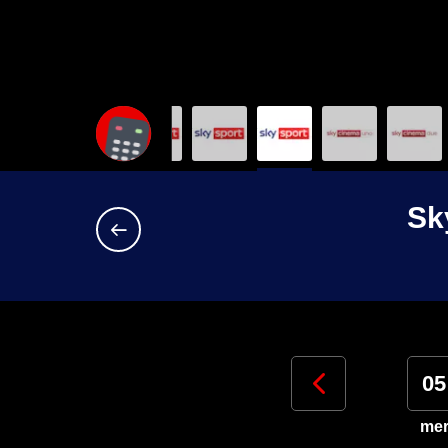
Sk
02
03
04
05
dom
lun
mar
me