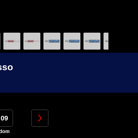
sso
09
10
11
12
dom
lun
mar
mer