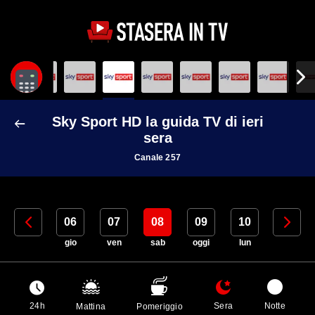
Sky Sport HD la guida TV di ieri
sera
Canale 257
05
06
07
08
09
10
11
mer
gio
ven
sab
oggi
lun
mar
24h
Sera
Notte
Mattina
Pomeriggio