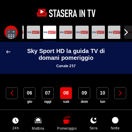
Sky Sport HD la guida TV di
domani pomeriggio
Canale 257
05
06
07
08
09
10
11
mer
gio
oggi
sab
dom
lun
mar
24h
Sera
Notte
Mattina
Pomeriggio