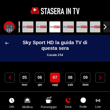
Sky Sport HD la guida TV di
questa sera
Canale 254
04
05
06
07
08
09
10
mar
mer
gio
oggi
sab
dom
lun
24h
Sera
Notte
Live
Mattina
Pomeriggio