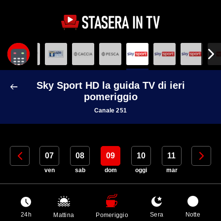
Sky Sport HD la guida TV di ieri
pomeriggio
Canale 251
06
07
08
09
10
11
12
gio
ven
sab
dom
oggi
mar
mer
24h
Sera
Notte
Mattina
Pomeriggio