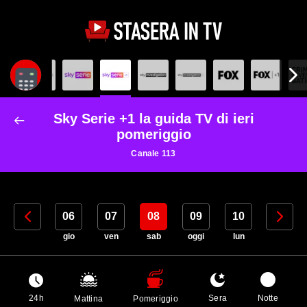
Sky Serie +1 la guida TV di ieri
pomeriggio
Canale 113
05
06
07
08
09
10
11
mer
gio
ven
sab
oggi
lun
mar
24h
Sera
Notte
Mattina
Pomeriggio