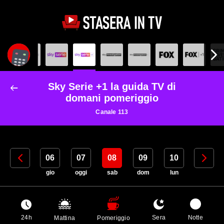
Sky Serie +1 la guida TV di
domani pomeriggio
Canale 113
05
06
07
08
09
10
11
mer
gio
oggi
sab
dom
lun
mar
24h
Sera
Notte
Mattina
Pomeriggio