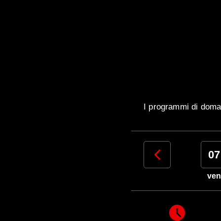
I programmi di doma
04
05
06
07
mar
mer
gio
ven