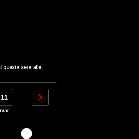
 questa sera alle
11
12
13
14
mar
mer
gio
ven