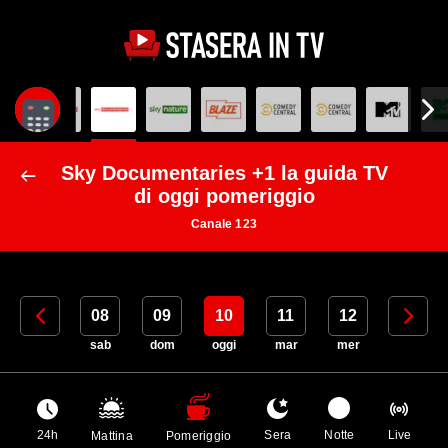
Sky Documentaries +1 la guida TV
di oggi pomeriggio
Canale 123
07
08
09
10
11
12
13
ven
sab
dom
oggi
mar
mer
gio
24h
Sera
Notte
Live
Mattina
Pomeriggio