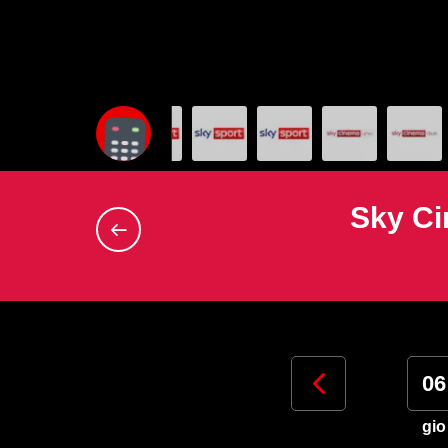
Sky Ci
03
04
05
06
lun
mar
mer
gio