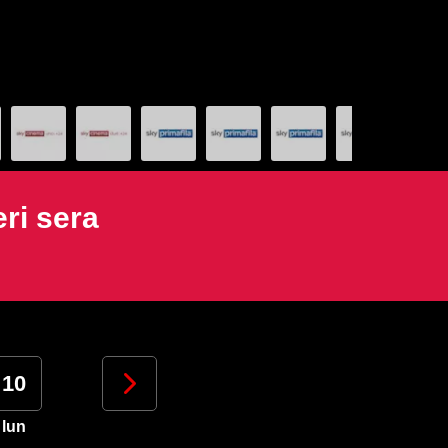
ri sera
10
11
12
13
lun
mar
mer
gio