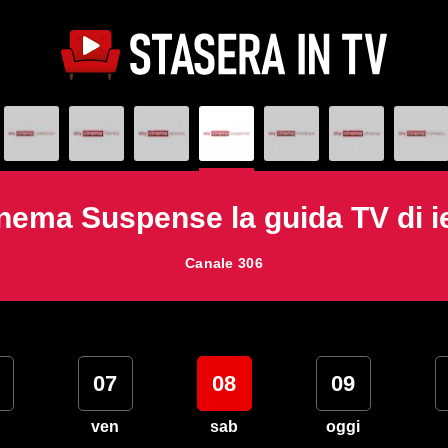
nema Suspense la guida TV di ie
Canale 306
07
08
09
ven
sab
oggi