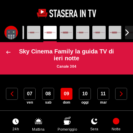
Sky Cinema Family la guida TV di
ieri notte
Canale 304
06
07
08
09
10
11
12
gio
ven
sab
dom
oggi
mar
mer
24h
Sera
Notte
Mattina
Pomeriggio