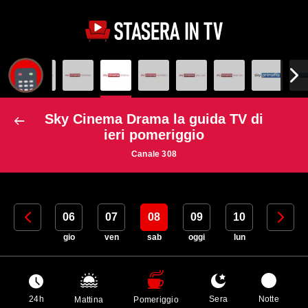
Sky Cinema Drama la guida TV di
ieri pomeriggio
Canale 308
05
06
07
08
09
10
11
mer
gio
ven
sab
oggi
lun
mar
24h
Sera
Notte
Mattina
Pomeriggio