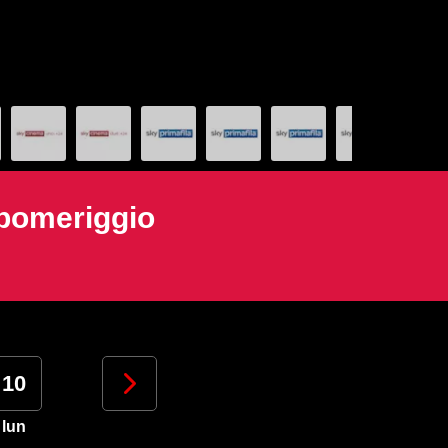
 pomeriggio
10
11
12
13
lun
mar
mer
gio