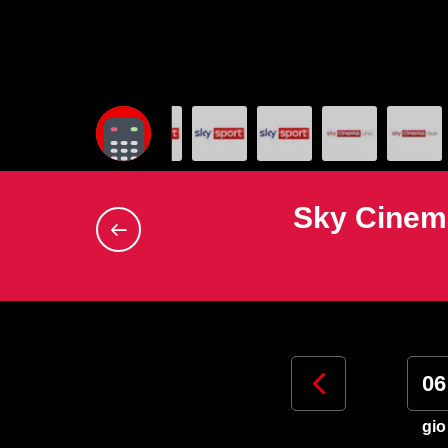
Sky Cinema
03
04
05
06
lun
mar
mer
gio