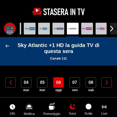
Sky Atlantic +1 HD la guida TV di
questa sera
Canale 111
03
04
05
06
07
08
09
lun
mar
mer
oggi
ven
sab
dom
24h
Sera
Notte
Live
Mattina
Pomeriggio