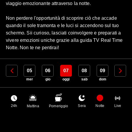
viaggio emozionante attraverso la notte.
Non perdere l'opportunità di scoprire ciò che accade
quando il sole tramonta e le luci si accendono sul tuo
schermo. Sii curioso, lasciati coinvolgere e preparati a
vivere emozioni uniche grazie alla guida TV Real Time
Notte. Non te ne pentirai!
04
05
06
07
08
09
10
mar
mer
gio
oggi
sab
dom
lun
24h
Sera
Notte
Live
Mattina
Pomeriggio