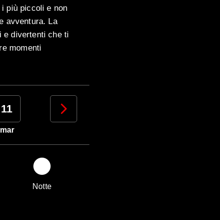
i più piccoli e non
 e avventura. La
e divertenti che ti
ere momenti
11
12
13
14
mar
mer
gio
ven
Notte