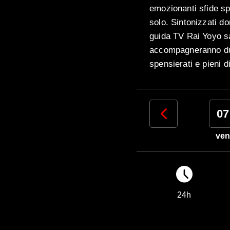
emozionanti sfide sp
solo. Sintonizzati d
guida TV Rai Yoyo sa
accompagneranno dur
spensierati e pieni d
04
05
06
07
mar
mer
gio
ven
24h