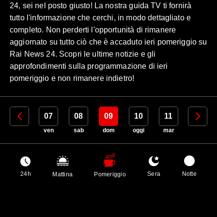
24, sei nel posto giusto! La nostra guida TV ti fornirà
tutto l'informazione che cerchi, in modo dettagliato e
completo. Non perderti l'opportunità di rimanere
aggiornato su tutto ciò che è accaduto ieri pomeriggio su
Rai News 24. Scopri le ultime notizie e gli
approfondimenti sulla programmazione di ieri
pomeriggio e non rimanere indietro!
06
07
08
09
10
11
12
gio
ven
sab
dom
oggi
mar
mer
24h
Sera
Notte
Mattina
Pomeriggio