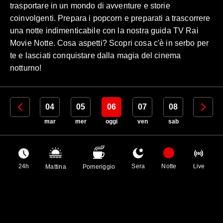
trasportare in un mondo di avventure e storie
coinvolgenti. Prepara i popcorn e preparati a trascorrere
una notte indimenticabile con la nostra guida TV Rai
Movie Notte. Cosa aspetti? Scopri cosa c'è in serbo per
te e lasciati conquistare dalla magia del cinema
notturno!
03
04
05
06
07
08
09
lun
mar
mer
oggi
ven
sab
dom
24h
Sera
Notte
Live
Mattina
Pomeriggio