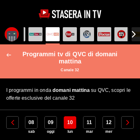
Programmi tv di QVC di domani
mattina
Canale 32
I programmi in onda
domani mattina
su QVC, scopri le
offerte esclusive del canale 32
07
08
09
10
11
12
13
ven
sab
oggi
lun
mar
mer
gio