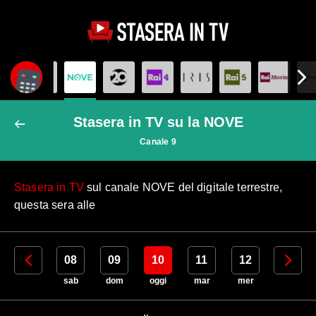
Stasera in TV su la NOVE
Canale 9
Stasera in TV
sul canale NOVE del digitale terrestre,
questa sera alle
07
08
09
10
11
12
13
ven
sab
dom
oggi
mar
mer
gio