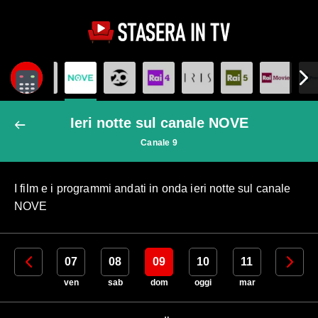
Ieri notte sul canale NOVE
Canale 9
I film e i programmi andati in onda ieri notte sul canale
NOVE
06
07
08
09
10
11
12
gio
ven
sab
dom
oggi
mar
mer