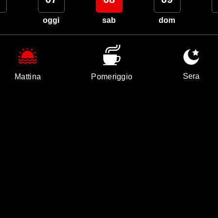
oggi
sab
dom
Sera
Mattina
Pomeriggio