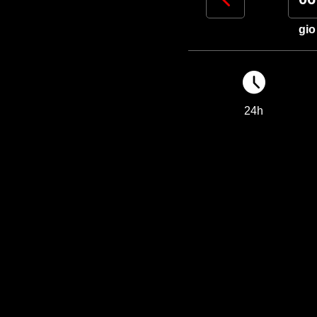
lun
mar
mer
gio
24h