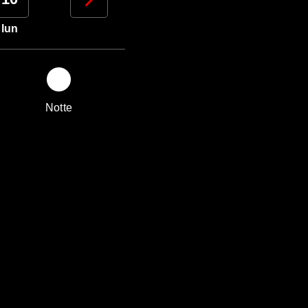
lun
mar
mer
gio
Notte