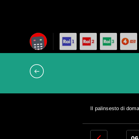
Il palinsesto di do
03
04
05
06