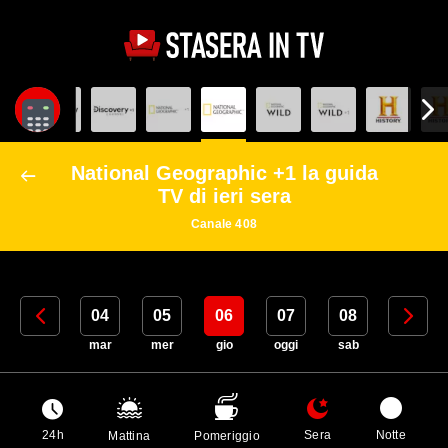
National Geographic +1 la guida
TV di ieri sera
Canale 408
03
04
05
06
07
08
09
lun
mar
mer
gio
oggi
sab
dom
24h
Sera
Notte
Mattina
Pomeriggio