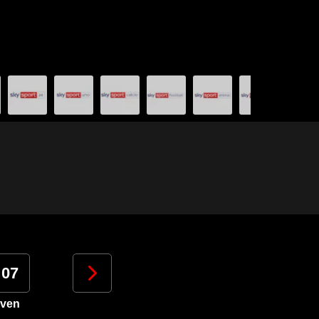
07
08
09
10
ven
sab
dom
lun