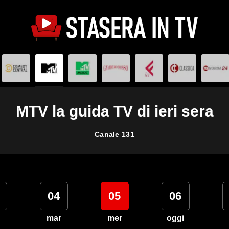
MTV la guida TV di ieri sera
Canale 131
04
05
06
mar
mer
oggi