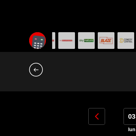
31
01
02
03
ven
sab
dom
lun