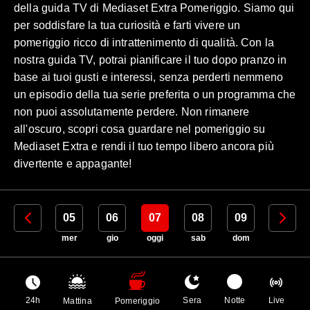
della guida TV di Mediaset Extra Pomeriggio. Siamo qui
per soddisfare la tua curiosità e farti vivere un
pomeriggio ricco di intrattenimento di qualità. Con la
nostra guida TV, potrai pianificare il tuo dopo pranzo in
base ai tuoi gusti e interessi, senza perderti nemmeno
un episodio della tua serie preferita o un programma che
non puoi assolutamente perdere. Non rimanere
all'oscuro, scopri cosa guardare nel pomeriggio su
Mediaset Extra e rendi il tuo tempo libero ancora più
divertente e appagante!
04
05
06
07
08
09
10
mar
mer
gio
oggi
sab
dom
lun
24h
Sera
Notte
Live
Mattina
Pomeriggio