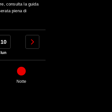
re, consulta la guida
serata piena di
10
11
12
13
lun
mar
mer
gio
Notte