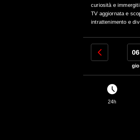
curiosità e immergiti
TV aggiornata e scop
intrattenimento e di
03
04
05
06
lun
mar
mer
gio
24h