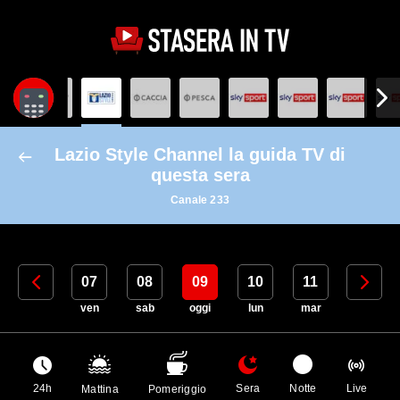
Lazio Style Channel la guida TV di
questa sera
Canale 233
06
07
08
09
10
11
12
gio
ven
sab
oggi
lun
mar
mer
24h
Sera
Notte
Live
Mattina
Pomeriggio