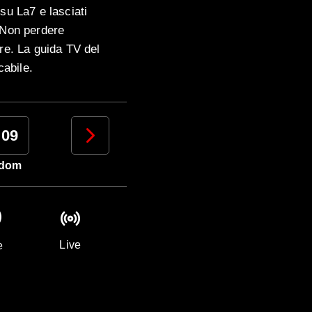
su La7 e lasciati
. Non perdere
ire. La guida TV del
cabile.
09
10
11
12
dom
lun
mar
mer
Live
e