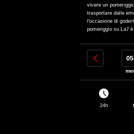
vivere un pomeriggio 
trasportare dalle em
l'occasione di godert
pomeriggio su La7 è 
02
03
04
05
dom
lun
mar
me
24h