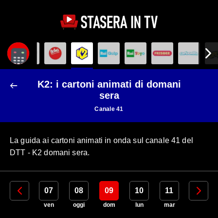
K2: i cartoni animati di domani
sera
Canale 41
La guida ai cartoni animati in onda sul canale 41 del
DTT - K2 domani sera.
06
07
08
09
10
11
12
gio
ven
oggi
dom
lun
mar
mer