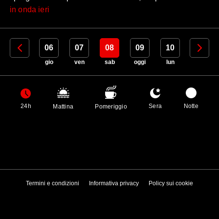
in onda ieri
05
06
07
08
09
10
11
mer
gio
ven
sab
oggi
lun
mar
24h
Sera
Notte
Mattina
Pomeriggio
Termini e condizioni
Informativa privacy
Policy sui cookie