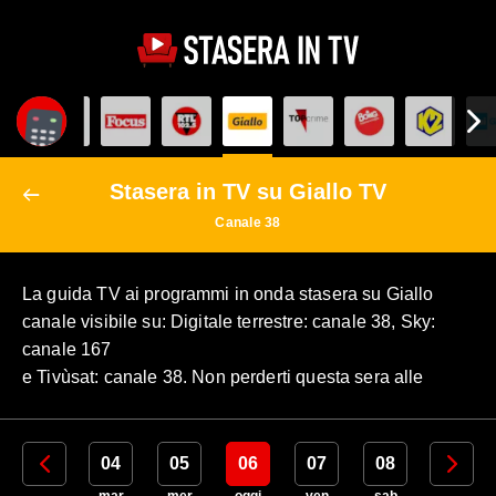
Stasera in TV su Giallo TV
Canale 38
La guida TV ai programmi in onda stasera su Giallo
canale visibile su: Digitale terrestre: canale 38, Sky:
canale 167
e Tivùsat: canale 38. Non perderti questa sera alle
03
04
05
06
07
08
09
lun
mar
mer
oggi
ven
sab
dom