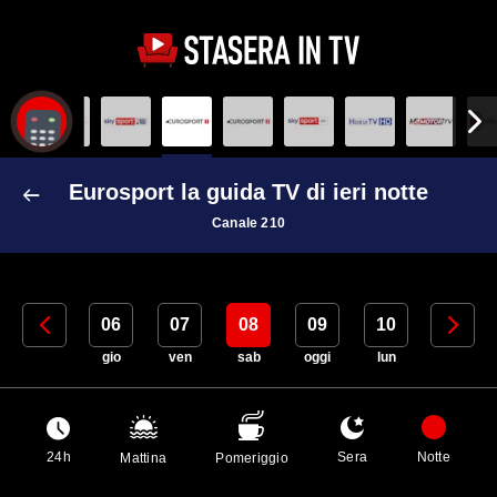
Eurosport la guida TV di ieri notte
Canale 210
05
06
07
08
09
10
11
mer
gio
ven
sab
oggi
lun
mar
24h
Sera
Notte
Mattina
Pomeriggio