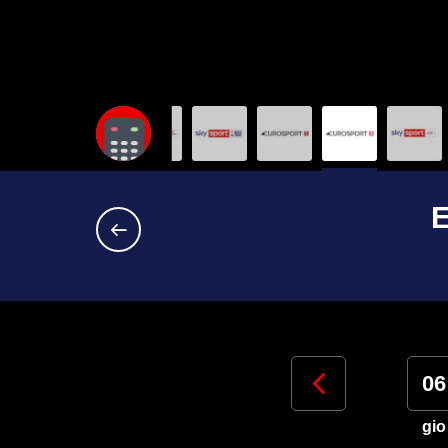
E
03
04
05
06
lun
mar
mer
gio