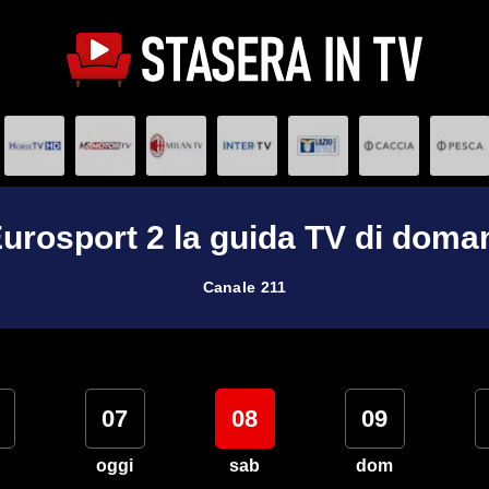
urosport 2 la guida TV di doma
Canale 211
07
08
09
oggi
sab
dom