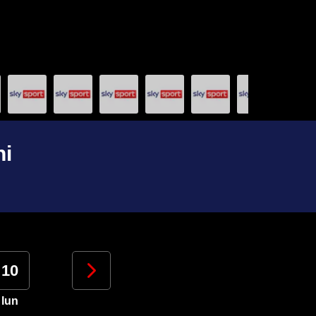
ni
10
11
12
13
lun
mar
mer
gio