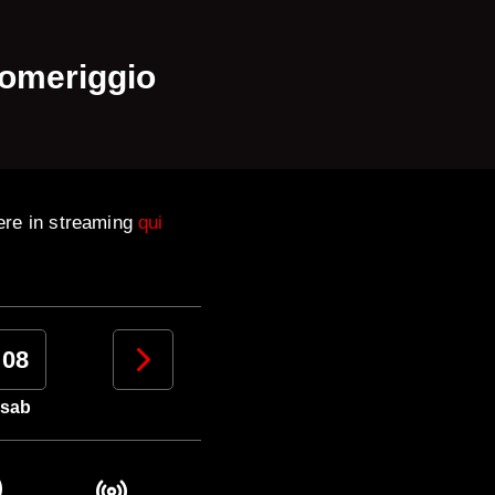
pomeriggio
ere in streaming
qui
08
09
10
11
sab
dom
lun
mar