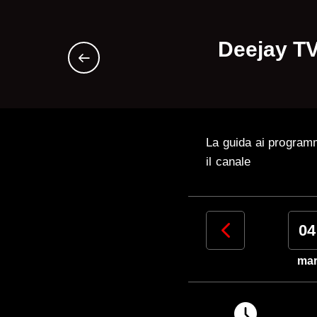
Deejay TV
La guida ai program
il canale
01
02
03
04
sab
dom
lun
ma