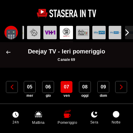
Deejay TV - Ieri pomeriggio
Canale 69
04
05
06
07
08
09
10
mar
mer
gio
ven
oggi
dom
lun
24h
Sera
Notte
Mattina
Pomeriggio