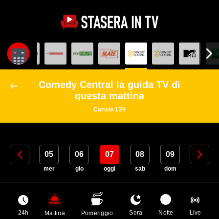
Comedy Central la guida TV di
questa mattina
Canale 129
04
05
06
07
08
09
10
mar
mer
gio
oggi
sab
dom
lun
24h
Sera
Notte
Live
Mattina
Pomeriggio