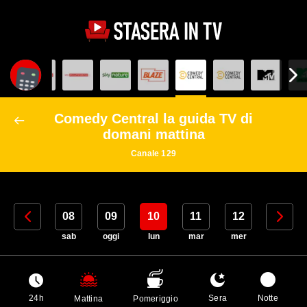
Comedy Central la guida TV di
domani mattina
Canale 129
07
08
09
10
11
12
13
ven
sab
oggi
lun
mar
mer
gio
24h
Sera
Notte
Mattina
Pomeriggio