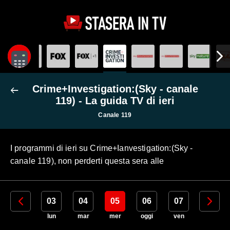
Crime+Investigation:(Sky - canale
119) - La guida TV di ieri
Canale 119
I programmi di ieri su Crime+Ianvestigation:(Sky -
canale 119), non perderti questa sera alle
02
03
04
05
06
07
08
dom
lun
mar
mer
oggi
ven
sab