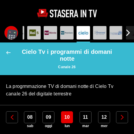
Cielo Tv i programmi di domani
notte
Canale 26
La progrmmazione TV di domani notte di Cielo Tv
canale 26 del digitale terrestre
07
08
09
10
11
12
13
ven
sab
oggi
lun
mar
mer
gio