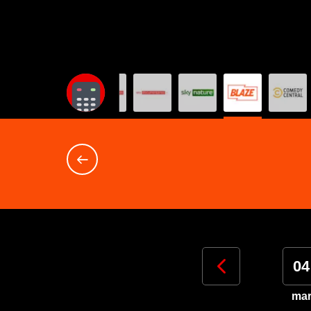
01
02
03
04
sab
dom
lun
ma