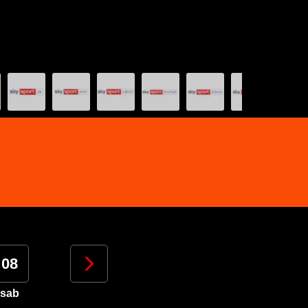
08
09
10
11
sab
dom
lun
mar